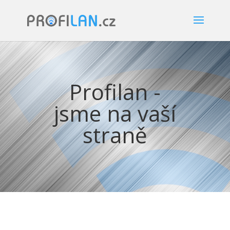
Profilan -
jsme na vaší
straně